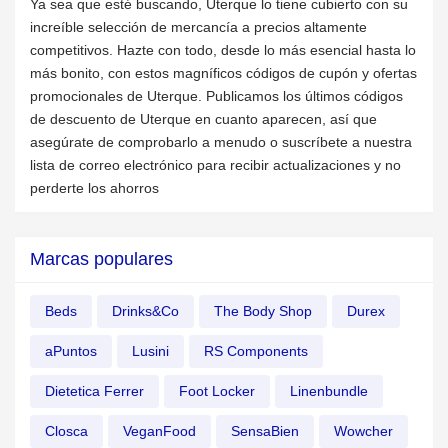
Ya sea que esté buscando, Uterque lo tiene cubierto con su
increíble selección de mercancía a precios altamente
competitivos. Hazte con todo, desde lo más esencial hasta lo
más bonito, con estos magníficos códigos de cupón y ofertas
promocionales de Uterque. Publicamos los últimos códigos
de descuento de Uterque en cuanto aparecen, así que
asegúrate de comprobarlo a menudo o suscríbete a nuestra
lista de correo electrónico para recibir actualizaciones y no
perderte los ahorros
Marcas populares
Beds
Drinks&Co
The Body Shop
Durex
aPuntos
Lusini
RS Components
Dietetica Ferrer
Foot Locker
Linenbundle
Closca
VeganFood
SensaBien
Wowcher