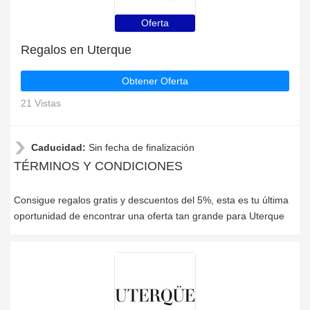
Oferta
Regalos en Uterque
Obtener Oferta
21 Vistas
Caducidad:
Sin fecha de finalización
TÉRMINOS Y CONDICIONES
Consigue regalos gratis y descuentos del 5%, esta es tu última
oportunidad de encontrar una oferta tan grande para Uterque