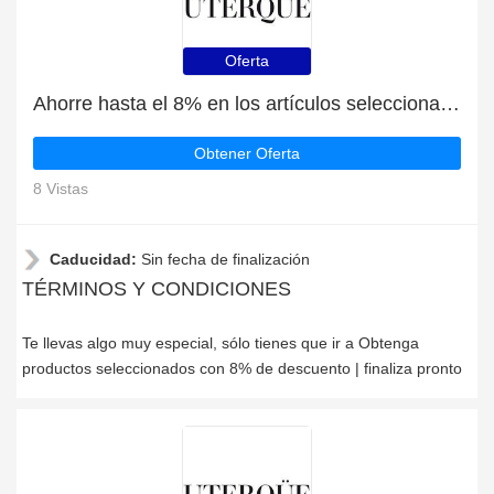
Oferta
Ahorre hasta el 8% en los artículos seleccionados | fin en breve
Obtener Oferta
8 Vistas
Caducidad:
Sin fecha de finalización
TÉRMINOS Y CONDICIONES
Te llevas algo muy especial, sólo tienes que ir a Obtenga
productos seleccionados con 8% de descuento | finaliza pronto