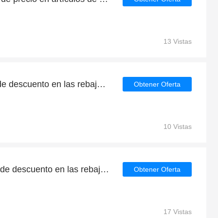
13 Vistas
Consigue un 5% - 48% de descuento en las rebajas de verano en Degusta Box
Obtener Oferta
10 Vistas
Consigue hasta un 48% de descuento en las rebajas de fin de temporada | que terminan pronto
Obtener Oferta
17 Vistas