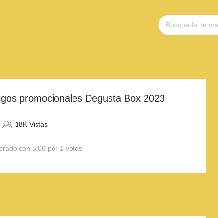
igos promocionales Degusta Box 2023
18K Vistas
orado con 5.00 por 1 votos