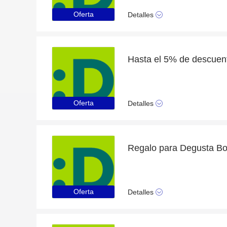
Oferta
Detalles
Hasta el 5% de descuent
Oferta
Detalles
Oferta
Detalles