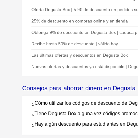
Oferta Degusta Box | 5.9€ de descuento en pedidos s
25% de descuento en compras online y en tienda
Obtenga 9% de descuento en Degusta Box | caduca p
Recibe hasta 50% de descuento | válido hoy
Las últimas ofertas y descuentos en Degusta Box
Nuevas ofertas y descuentos ya está disponible | Deg
Consejos para ahorrar dinero en Degusta
¿Cómo utilizar los códigos de descuento de De
¿Tiene Degusta Box alguna vez códigos promoc
¿Hay algún descuento para estudiantes en Deg