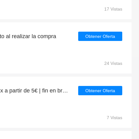
17 Vistas
o al realizar la compra
Obtener Oferta
24 Vistas
Regalo para Degusta Box a partir de 5€ | fin en breve
Obtener Oferta
7 Vistas