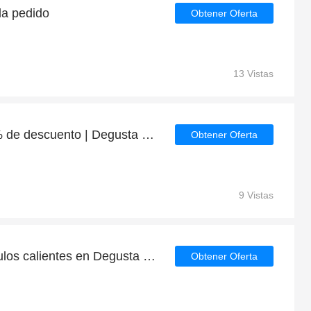
a pedido
Obtener Oferta
13 Vistas
Grandes ahorros con 5% de descuento | Degusta Box últimas ofertas
Obtener Oferta
9 Vistas
Descuento 6.8€ en artículos calientes en Degusta Box
Obtener Oferta