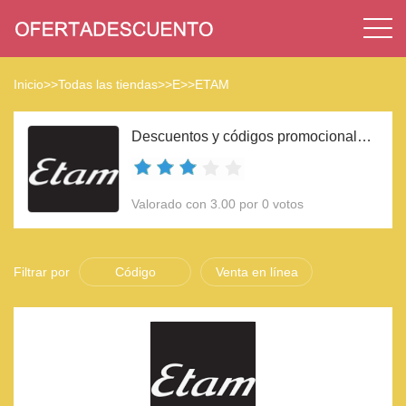
Inicio
>>
Todas las tiendas
>>
E
>>
ETAM
Descuentos y códigos promocionales ETAM 2023
Valorado con 3.00 por 0 votos
Filtrar por
Código
Venta en línea