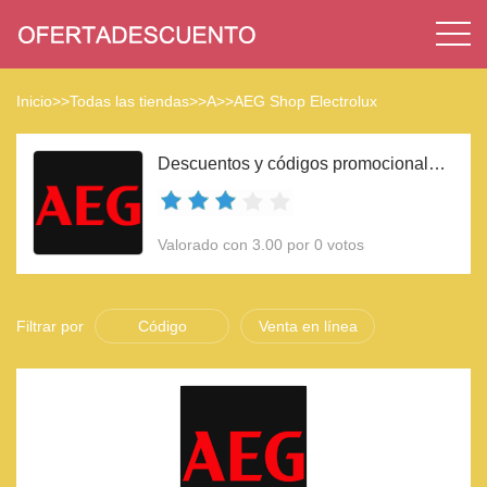
Inicio
>>
Todas las tiendas
>>
A
>>
AEG Shop Electrolux
Descuentos y códigos promocionales AEG Shop Electrolux 2023
Valorado con 3.00 por 0 votos
Filtrar por
Código
Venta en línea