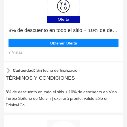
Oferta
8% de descuento en todo el sitio + 10% de descuento en Vino Turbio Señorio de Melvín | expirará pronto
Obtener Oferta
7 Vistas
Caducidad:
Sin fecha de finalización
TÉRMINOS Y CONDICIONES
8% de descuento en todo el sitio + 10% de descuento en Vino
Turbio Señorio de Melvín | expirará pronto, válido sólo en
Drinks&Co