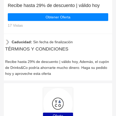
Recibe hasta 29% de descuento | válido hoy
Obtener Oferta
17 Vistas
Caducidad:
Sin fecha de finalización
TÉRMINOS Y CONDICIONES
Recibe hasta 29% de descuento | válido hoy, Además, el cupón
de Drinks&Co podría ahorrarte mucho dinero. Haga su pedido
hoy y aproveche esta oferta
Oferta