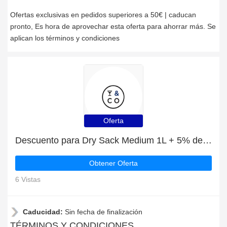
Ofertas exclusivas en pedidos superiores a 50€ | caducan
pronto, Es hora de aprovechar esta oferta para ahorrar más. Se
aplican los términos y condiciones
Oferta
Descuento para Dry Sack Medium 1L + 5% de descuento adicional
Obtener Oferta
6 Vistas
Caducidad:
Sin fecha de finalización
TÉRMINOS Y CONDICIONES