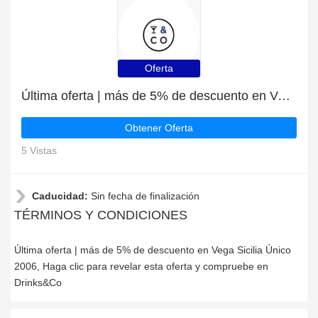
Oferta
Última oferta | más de 5% de descuento en Vega Sicilia Único 2006
Obtener Oferta
5 Vistas
Caducidad:
Sin fecha de finalización
TÉRMINOS Y CONDICIONES
Última oferta | más de 5% de descuento en Vega Sicilia Único
2006, Haga clic para revelar esta oferta y compruebe en
Drinks&Co