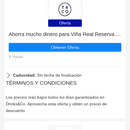
Oferta
Ahorra mucho dinero para Viña Real Reserva 2015 | caduca pronto
Obtener Oferta
9 Vistas
Caducidad:
Sin fecha de finalización
TÉRMINOS Y CONDICIONES
Los precios más bajos todos los días garantizados en
Drinks&Co. Aprovecha esta oferta y obtén un precio de
descuento