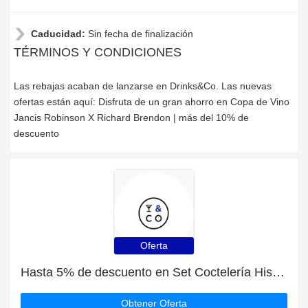
Caducidad:
Sin fecha de finalización
TÉRMINOS Y CONDICIONES
Las rebajas acaban de lanzarse en Drinks&Co. Las nuevas
ofertas están aquí: Disfruta de un gran ahorro en Copa de Vino
Jancis Robinson X Richard Brendon | más del 10% de
descuento
Oferta
Hasta 5% de descuento en Set Coctelería Hispano Basic
Obtener Oferta