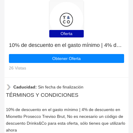
Oferta
10% de descuento en el gasto mínimo | 4% de descuento en Mionetto Prosecco Treviso Brut
Obtener Oferta
26 Vistas
Caducidad:
Sin fecha de finalización
TÉRMINOS Y CONDICIONES
10% de descuento en el gasto mínimo | 4% de descuento en
Mionetto Prosecco Treviso Brut, No es necesario un código de
descuento Drinks&Co para esta oferta, sólo tienes que utilizarlo
ahora