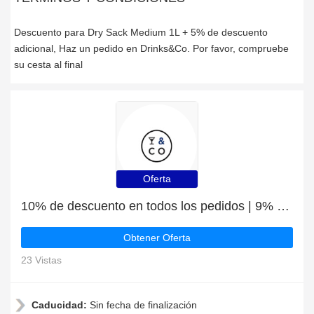
Descuento para Dry Sack Medium 1L + 5% de descuento
adicional, Haz un pedido en Drinks&Co. Por favor, compruebe
su cesta al final
Oferta
10% de descuento en todos los pedidos | 9% de descuento en Gramona Moustillant Blanc Brut
Obtener Oferta
23 Vistas
Caducidad:
Sin fecha de finalización