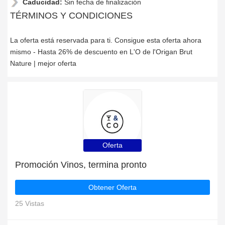
Caducidad:
Sin fecha de finalización
TÉRMINOS Y CONDICIONES
La oferta está reservada para ti. Consigue esta oferta ahora
mismo - Hasta 26% de descuento en L'O de l'Origan Brut
Nature | mejor oferta
Oferta
Promoción Vinos, termina pronto
Obtener Oferta
25 Vistas