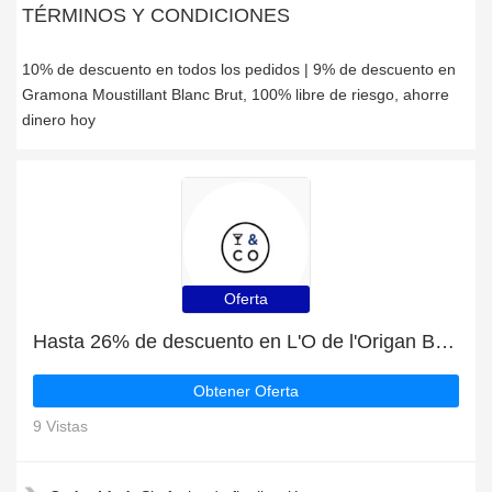
TÉRMINOS Y CONDICIONES
10% de descuento en todos los pedidos | 9% de descuento en
Gramona Moustillant Blanc Brut, 100% libre de riesgo, ahorre
dinero hoy
Oferta
Hasta 26% de descuento en L'O de l'Origan Brut Nature | mejor oferta
Obtener Oferta
9 Vistas