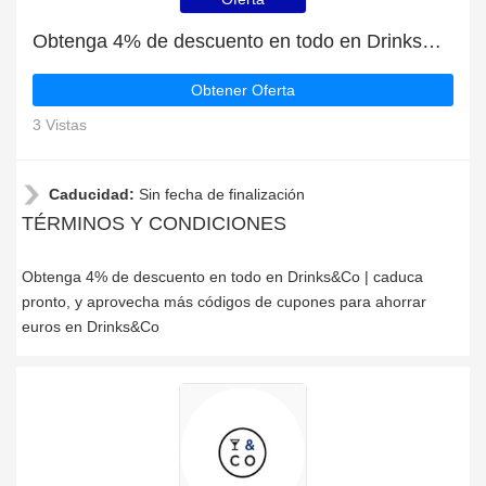
Obtenga 4% de descuento en todo en Drinks&Co | caduca pronto
Obtener Oferta
3 Vistas
Caducidad:
Sin fecha de finalización
TÉRMINOS Y CONDICIONES
Obtenga 4% de descuento en todo en Drinks&Co | caduca
pronto, y aprovecha más códigos de cupones para ahorrar
euros en Drinks&Co