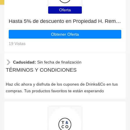
Oferta
Hasta 5% de descuento en Propiedad H. Remondo 2017
Obtener Oferta
19 Vistas
Caducidad:
Sin fecha de finalización
TÉRMINOS Y CONDICIONES
Haz clic ahora y disfruta de los cupones de Drinks&Co en tus
compras. Tus productos favoritos te están esperando