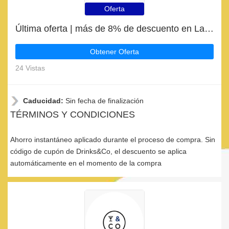
Oferta
Última oferta | más de 8% de descuento en La Garnacha Salvaje del Moncayo 2018
Obtener Oferta
24 Vistas
Caducidad:
Sin fecha de finalización
TÉRMINOS Y CONDICIONES
Ahorro instantáneo aplicado durante el proceso de compra. Sin
código de cupón de Drinks&Co, el descuento se aplica
automáticamente en el momento de la compra