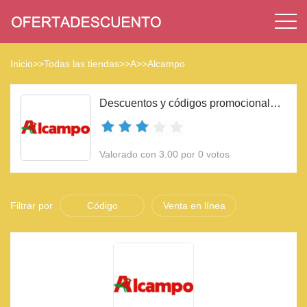
Inicio
>>
Todas las tiendas
>>
A
>>
Alcampo
Descuentos y códigos promocionales Alcampo 2023
Valorado con 3.00 por 0 votos
Filtrar por
Código
Venta en línea