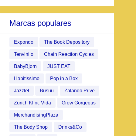
Marcas populares
Expondo
The Book Depository
Tenvinilo
Chain Reaction Cycles
BabyBjorn
JUST EAT
Habitissimo
Pop in a Box
Jazztel
Busuu
Zalando Prive
Zurich Klinc Vida
Grow Gorgeous
MerchandisingPlaza
The Body Shop
Drinks&Co