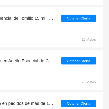
Descuentos en Aceite Esencial de Tomillo 15 ml | Sol Natural y 9% de descuento
Obtener Oferta
13 Vistas
Hasta 48% de descuento en Aceite Esencial de Cipres 15 ml | Sol Natural por tiempo limitado
Obtener Oferta
26 Vistas
Llévese 9€ de descuento en pedidos de más de 100€ | caduca pronto
Obtener Oferta