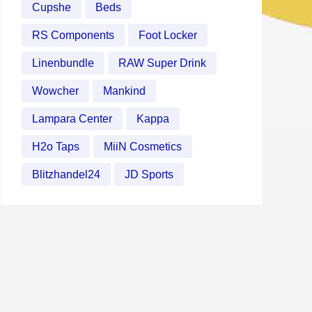
Cupshe
Beds
RS Components
Foot Locker
Linenbundle
RAW Super Drink
Wowcher
Mankind
Lampara Center
Kappa
H2o Taps
MiiN Cosmetics
Blitzhandel24
JD Sports