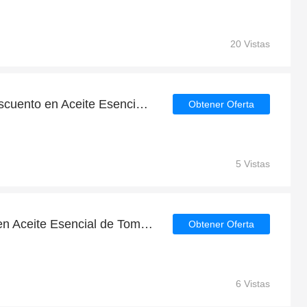
20 Vistas
Obtenga hasta 5€ de descuento en Aceite Esencial de Menta 10 ml | Herdibel | finaliza pronto
Obtener Oferta
5 Vistas
Hasta 6€ de descuento en Aceite Esencial de Tomillo 10 ml | Herdibel y más
Obtener Oferta
6 Vistas