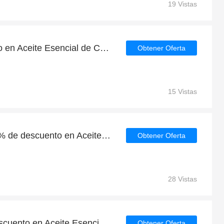
19 Vistas
Hasta 33% de descuento en Aceite Esencial de Canela Ceilan 60% | Terpenic Labs | 6% de descuento en la venta final
Obtener Oferta
15 Vistas
Última oferta | más de 6% de descuento en Aceite Esencial de Coriandro 10 ml | Mon Deconatur
Obtener Oferta
28 Vistas
Disfruta de un 6% de descuento en Aceite Esencial de Naranja 12 ml | Mon Deconatur | que caduca pronto
Obtener Oferta