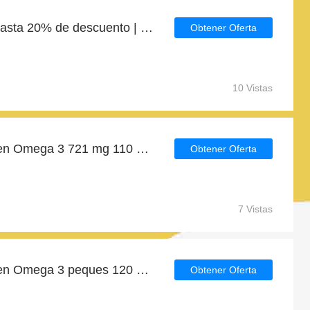
Promoción de verano | hasta 20% de descuento | 8% de descuento en Omega 3 Plus 1335 mg 60 Capsulas | Robis
Obtener Oferta
10 Vistas
Hasta 4€ de descuento en Omega 3 721 mg 110 Perlas | Sotya y más
Obtener Oferta
7 Vistas
Hasta 7€ de descuento en Omega 3 peques 120 Perlas | Sura Vitasan y más
Obtener Oferta