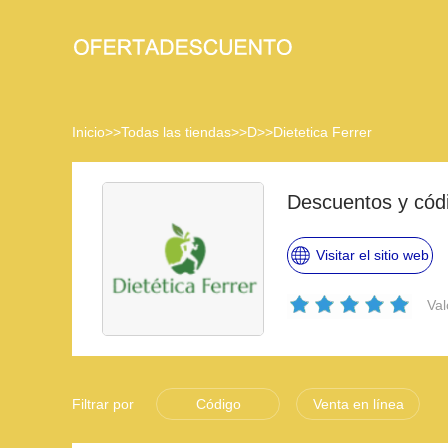
Inicio
>>
Todas las tiendas
>>
D
>>
Dietetica Ferrer
Descuentos y códi
Visitar el sitio web
Val
Filtrar por
Código
Venta en línea