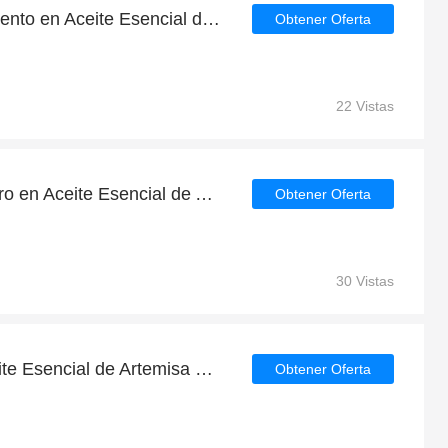
Disfruta de 8% de descuento en Aceite Esencial de Valeriana | Terpenic Labs | caduca pronto
Obtener Oferta
22 Vistas
Disfruta de un gran ahorro en Aceite Esencial de Apio | Terpenic Labs | más del 10% de descuento
Obtener Oferta
30 Vistas
Ahorre hasta 6% en Aceite Esencial de Artemisa Blanca | Terpenic Labs | caduca pronto
Obtener Oferta