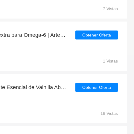
7 Vistas
Disfruta de descuentos extra para Omega-6 | Artesania Agricola | fin de semana
Obtener Oferta
1 Vistas
Ahorre hasta 4% en Aceite Esencial de Vainilla Absoluto 2 ml | Terpenic Labs | caduca pronto
Obtener Oferta
18 Vistas