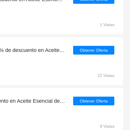
1 Vistas
Descuento verificado | 9% de descuento en Aceite Esencial de Ylang Ylang 12 ml | Mon Deconatur
Obtener Oferta
22 Vistas
Disfruta de 9€ de descuento en Aceite Esencial de Mandarina 12 ml | Mon Deconatur y mucho más | caduca pronto
Obtener Oferta
9 Vistas