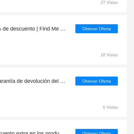
27 Vistas
Grandes ahorros con 5% de descuento | Find Me A Gift últimas ofertas
Obtener Oferta
18 Vistas
Disfruta de 30 días de garantía de devolución del dinero | descuento continuo
Obtener Oferta
6 Vistas
Consigue un 5% de descuento extra en los productos de Find Me A Gift
Obtener Oferta