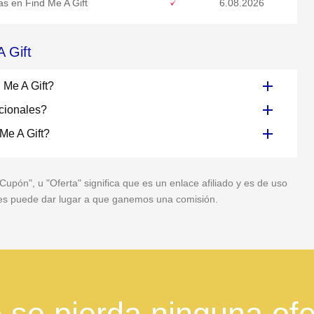
s en Find Me A Gift
6.08.2026
 Gift
 Me A Gift?
cionales?
Me A Gift?
pón", u "Oferta" significa que es un enlace afiliado y es de uso
veces puede dar lugar a que ganemos una comisión.
 se pierda ninguna ofe