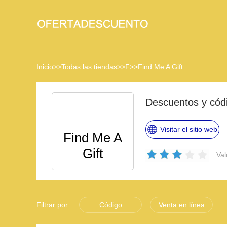
Inicio
>>
Todas las tiendas
>>
F
>>
Find Me A Gift
Descuentos y cód
Visitar el sitio web
Find Me A
Gift
Val
Filtrar por
Código
Venta en línea