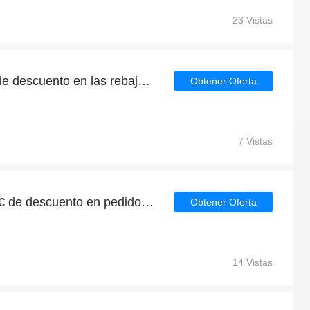
23 Vistas
Consigue un 5% - 36% de descuento en las rebajas de verano en Find Me A Gift
Obtener Oferta
7 Vistas
Oferta Find Me A Gift | 4€ de descuento en pedidos superiores a 54€
Obtener Oferta
14 Vistas