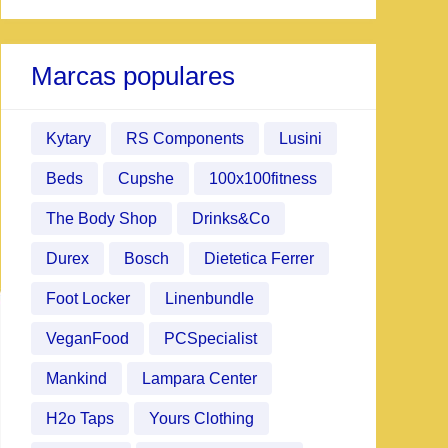
Marcas populares
Kytary
RS Components
Lusini
Beds
Cupshe
100x100fitness
The Body Shop
Drinks&Co
Durex
Bosch
Dietetica Ferrer
Foot Locker
Linenbundle
VeganFood
PCSpecialist
Mankind
Lampara Center
H2o Taps
Yours Clothing