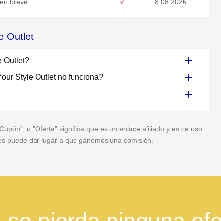
 en breve
8.08.2026
e Outlet
e Outlet?
our Style Outlet no funciona?
pón", u "Oferta" significa que es un enlace afiliado y es de uso
veces puede dar lugar a que ganemos una comisión.
 se pierda ninguna ofe