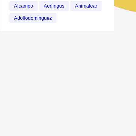
Alcampo
Aerlingus
Animalear
Adolfodominguez