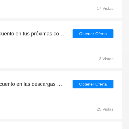
17 Vistas
Consigue un 5% de descuento en tus próximas compras en Your Style Outlet
Obtener Oferta
3 Vistas
Obtenga un 10% de descuento en las descargas de la aplicación Your Style Outlet
Obtener Oferta
25 Vistas