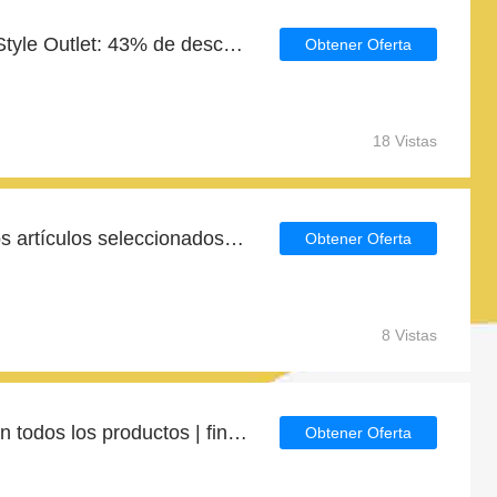
Ahorro diario para Your Style Outlet: 43% de descuento, regalos y más
Obtener Oferta
18 Vistas
Ahorre hasta el 5% en los artículos seleccionados | fin en breve
Obtener Oferta
8 Vistas
Consigue hasta un 5% en todos los productos | finaliza pronto
Obtener Oferta