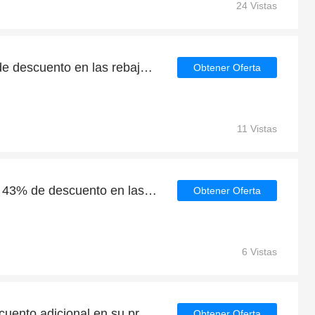
24 Vistas
Consigue un 5% - 43% de descuento en las rebajas de verano en Your Style Outlet
Obtener Oferta
11 Vistas
Grandes ahorros con un 43% de descuento en las últimas ofertas
Obtener Oferta
6 Vistas
Obtenga un 50% de descuento adicional en su próximo pedido | fin en breve
Obtener Oferta