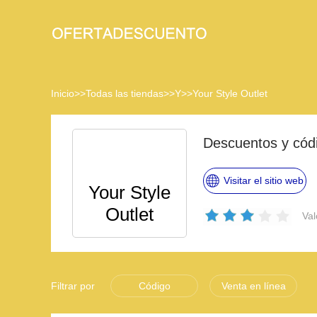
Inicio
>>
Todas las tiendas
>>
Y
>>
Your Style Outlet
Descuentos y códi
Visitar el sitio web
Your Style
Outlet
Val
Filtrar por
Código
Venta en línea