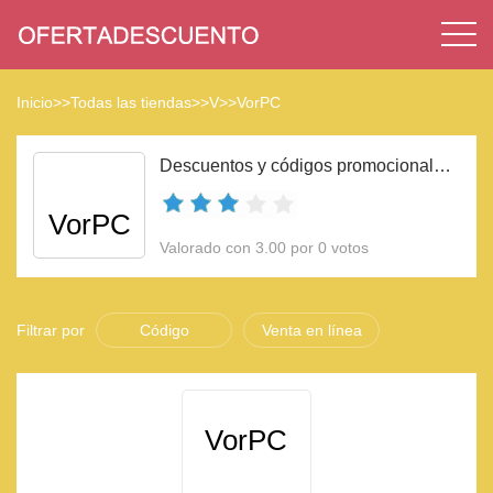
Inicio
>>
Todas las tiendas
>>
V
>>
VorPC
Descuentos y códigos promocionales VorPC 2023
VorPC
Valorado con 3.00 por 0 votos
Filtrar por
Código
Venta en línea
VorPC