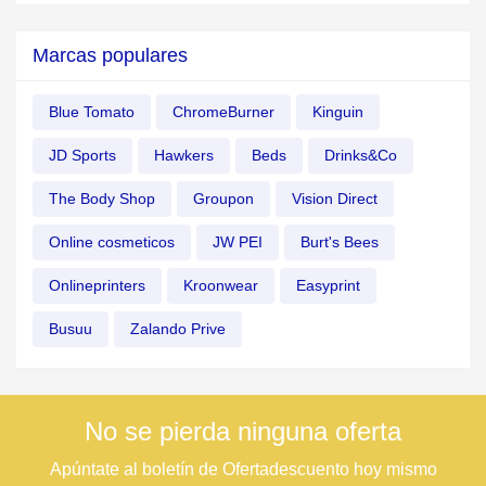
Marcas populares
Blue Tomato
ChromeBurner
Kinguin
JD Sports
Hawkers
Beds
Drinks&Co
The Body Shop
Groupon
Vision Direct
Online cosmeticos
JW PEI
Burt's Bees
Onlineprinters
Kroonwear
Easyprint
Busuu
Zalando Prive
No se pierda ninguna oferta
Apúntate al boletín de Ofertadescuento hoy mismo