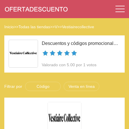
Inicio
>>
Todas las tiendas
>>
V
>>
Vestiairecollective
Descuentos y códigos promocionales Vestiairecollective 2023
Valorado con 5.00 por 1 votos
Filtrar por
Código
Venta en línea