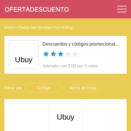
Inicio
>>
Todas las tiendas
>>
U
>>
Ubuy
Descuentos y códigos promocionales Ubuy 2023
Ubuy
Valorado con 3.00 por 0 votos
Filtrar por
Código
Venta en línea
Ubuy