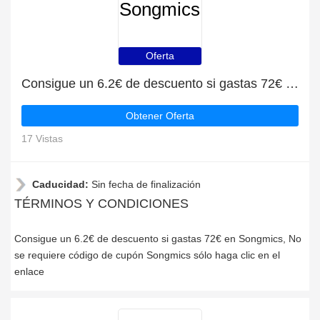
Songmics
Oferta
Consigue un 6.2€ de descuento si gastas 72€ en Songmics
Obtener Oferta
17 Vistas
Caducidad:
Sin fecha de finalización
TÉRMINOS Y CONDICIONES
Consigue un 6.2€ de descuento si gastas 72€ en Songmics, No
se requiere código de cupón Songmics sólo haga clic en el
enlace