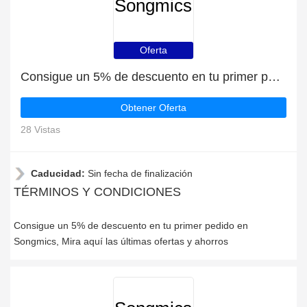
Songmics
Oferta
Consigue un 5% de descuento en tu primer pedido en Songmics
Obtener Oferta
28 Vistas
Caducidad:
Sin fecha de finalización
TÉRMINOS Y CONDICIONES
Consigue un 5% de descuento en tu primer pedido en
Songmics, Mira aquí las últimas ofertas y ahorros