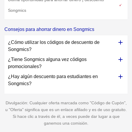
Songmics
Consejos para ahorrar dinero en Songmics
¿Cómo utilizar los códigos de descuento de
Songmics?
¿Tiene Songmics alguna vez códigos
promocionales?
¿Hay algún descuento para estudiantes en
Songmics?
Divulgación: Cualquier oferta marcada como "Código de Cupón",
u "Oferta" significa que es un enlace afiliado y es de uso gratuito.
Si hace clic a través de él, a veces puede dar lugar a que
ganemos una comisión.