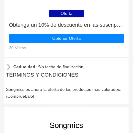
Oferta
Obtenga un 10% de descuento en las suscripciones al boletín de noticias
Obtener Oferta
20 Vistas
Caducidad:
Sin fecha de finalización
TÉRMINOS Y CONDICIONES
Songmics es ahora la oferta de los productos más valorados.
¡Compruébalo!
Songmics