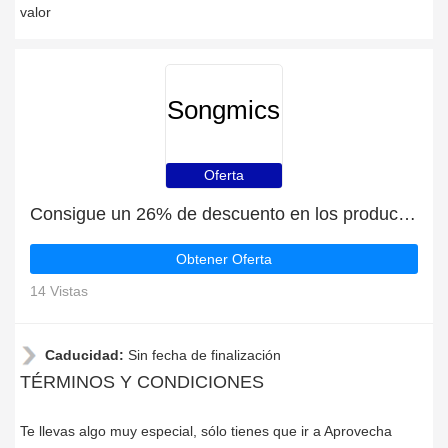
valor
Songmics
Oferta
Consigue un 26% de descuento en los productos de Songmics | caduca pronto
Obtener Oferta
14 Vistas
Caducidad:
Sin fecha de finalización
TÉRMINOS Y CONDICIONES
Te llevas algo muy especial, sólo tienes que ir a Aprovecha