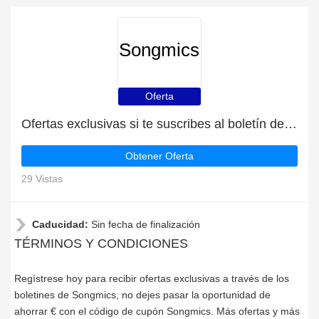
Songmics
Oferta
Ofertas exclusivas si te suscribes al boletín de Songmics
Obtener Oferta
29 Vistas
Caducidad:
Sin fecha de finalización
TÉRMINOS Y CONDICIONES
Regístrese hoy para recibir ofertas exclusivas a través de los
boletines de Songmics, no dejes pasar la oportunidad de
ahorrar € con el código de cupón Songmics. Más ofertas y más