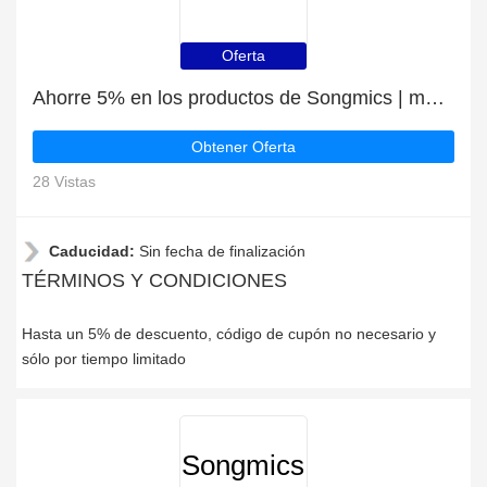
Oferta
Ahorre 5% en los productos de Songmics | mejor oferta
Obtener Oferta
28 Vistas
Caducidad:
Sin fecha de finalización
TÉRMINOS Y CONDICIONES
Hasta un 5% de descuento, código de cupón no necesario y
sólo por tiempo limitado
Songmics