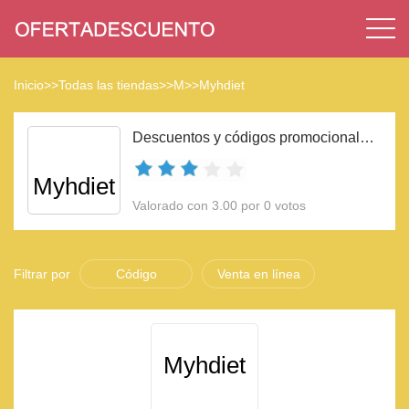
Inicio
>>
Todas las tiendas
>>
M
>>
Myhdiet
Descuentos y códigos promocionales Myhdiet 2023
Myhdiet
Valorado con 3.00 por 0 votos
Filtrar por
Código
Venta en línea
Myhdiet