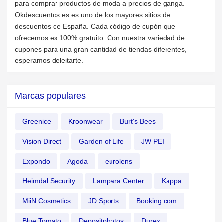
para comprar productos de moda a precios de ganga.
Okdescuentos.es es uno de los mayores sitios de
descuentos de España. Cada código de cupón que
ofrecemos es 100% gratuito. Con nuestra variedad de
cupones para una gran cantidad de tiendas diferentes,
esperamos deleitarte.
Marcas populares
Greenice
Kroonwear
Burt's Bees
Vision Direct
Garden of Life
JW PEI
Expondo
Agoda
eurolens
Heimdal Security
Lampara Center
Kappa
MiiN Cosmetics
JD Sports
Booking.com
Blue Tomato
Depositphotos
Durex