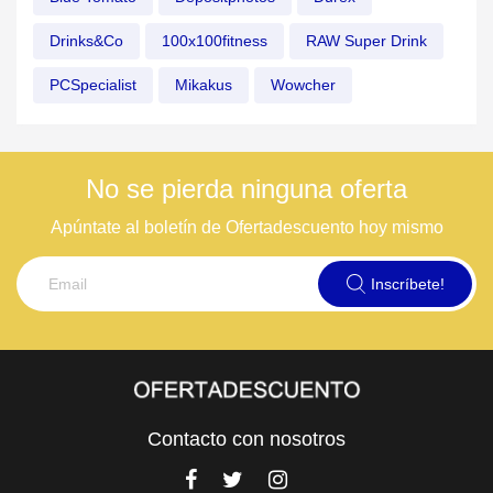
Drinks&Co
100x100fitness
RAW Super Drink
PCSpecialist
Mikakus
Wowcher
No se pierda ninguna oferta
Apúntate al boletín de Ofertadescuento hoy mismo
Inscríbete!
Contacto con nosotros