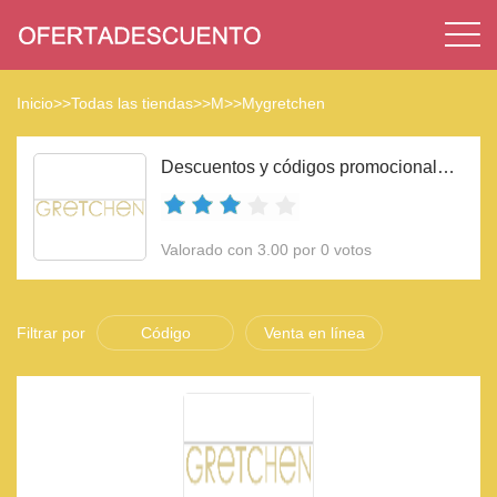
Inicio
>>
Todas las tiendas
>>
M
>>
Mygretchen
Descuentos y códigos promocionales Mygretchen 2023
Valorado con 3.00 por 0 votos
Filtrar por
Código
Venta en línea