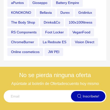
aPuntos
Gioseppo
Battery Empire
KONOKONO
Bellavia
Durex
Gridinlux
The Body Shop
Drinks&Co
100x100fitness
RS Components
Foot Locker
VeganFood
ChromeBurner
La Redoute ES
Vision Direct
Online cosmeticos
JW PEI
No se pierda ninguna oferta
Apúntate al boletín de Ofertadescuento hoy mismo
Inscríbete!