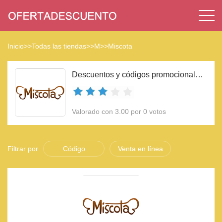
Inicio
>>
Todas las tiendas
>>
M
>>
Miscota
Descuentos y códigos promocionales Miscota 2023
Valorado con 3.00 por 0 votos
Filtrar por
Código
Venta en línea