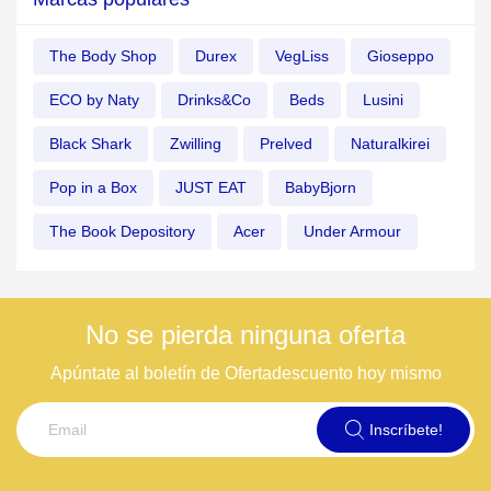
The Body Shop
Durex
VegLiss
Gioseppo
ECO by Naty
Drinks&Co
Beds
Lusini
Black Shark
Zwilling
Prelved
Naturalkirei
Pop in a Box
JUST EAT
BabyBjorn
The Book Depository
Acer
Under Armour
No se pierda ninguna oferta
Apúntate al boletín de Ofertadescuento hoy mismo
Inscríbete!