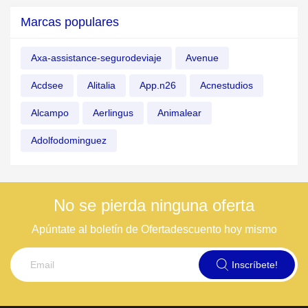
Marcas populares
Axa-assistance-segurodeviaje
Avenue
Acdsee
Alitalia
App.n26
Acnestudios
Alcampo
Aerlingus
Animalear
Adolfodominguez
No se pierda ninguna oferta
Apúntate al boletín de Ofertadescuento hoy mismo
Inscríbete!