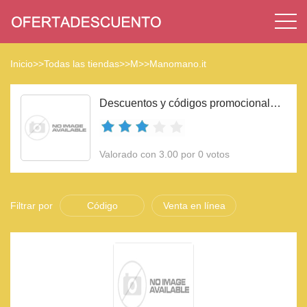
Inicio
>>
Todas las tiendas
>>
M
>>
Manomano.it
Descuentos y códigos promocionales Manomano.it 2023
Valorado con 3.00 por 0 votos
Filtrar por
Código
Venta en línea