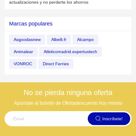
actualizaciones y no perderte los ahorros
Marcas populares
Asgoodasnew
Albelli.fr
Alcampo
Animalear
Atleticomadrid.expertustech
VONROC
Direct Ferries
No se pierda ninguna oferta
Apúntate al boletín de Ofertadescuento hoy mismo
Inscríbete!