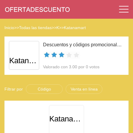
Inicio
>>
Todas las tiendas
>>
K
>>
Katanamart
Descuentos y códigos promocionales Katanamart 2023
Katanamart
Valorado con 3.00 por 0 votos
Filtrar por
Código
Venta en línea
Katanamart