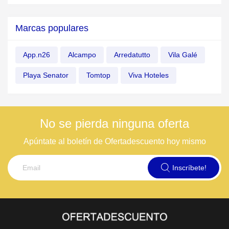
Marcas populares
App.n26
Alcampo
Arredatutto
Vila Galé
Playa Senator
Tomtop
Viva Hoteles
No se pierda ninguna oferta
Apúntate al boletín de Ofertadescuento hoy mismo
Inscríbete!