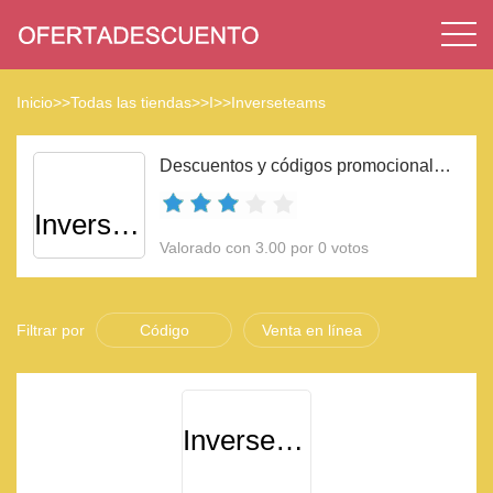
Inicio
>>
Todas las tiendas
>>
I
>>
Inverseteams
Descuentos y códigos promocionales Inverseteams 2023
Inverseteams
Valorado con 3.00 por 0 votos
Filtrar por
Código
Venta en línea
Inverseteams