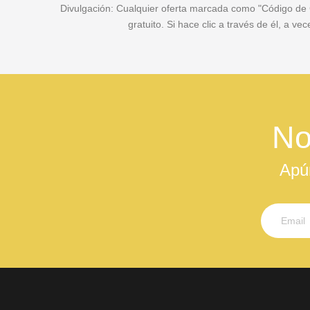
Divulgación: Cualquier oferta marcada como "Código de Cu
gratuito. Si hace clic a través de él, a 
No
Apú