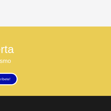
rta
ismo
ríbete!