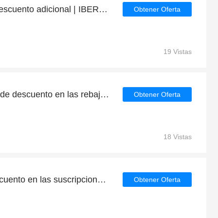
Disfrute de un 40% de descuento adicional | IBERIA EXPRESS descuento
Obtener Oferta
19 Vistas
Consigue hasta un 40% de descuento en las rebajas de fin de temporada | que terminan pronto
Obtener Oferta
18 Vistas
Obtenga un 10% de descuento en las suscripciones al boletín de noticias
Obtener Oferta