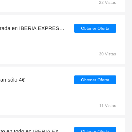
22 Vistas
Rebajas de fin de temporada en IBERIA EXPRESS con descuentos de hasta 40%
Obtener Oferta
30 Vistas
tan sólo 4€
Obtener Oferta
11 Vistas
Obtenga 4% de descuento en todo en IBERIA EXPRESS | caduca pronto
Obtener Oferta