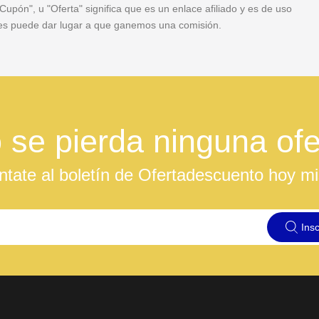
pón", u "Oferta" significa que es un enlace afiliado y es de uso
veces puede dar lugar a que ganemos una comisión.
 se pierda ninguna ofe
ntate al boletín de Ofertadescuento hoy m
Insc