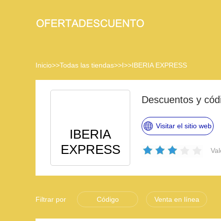
Inicio
>>
Todas las tiendas
>>
I
>>
IBERIA EXPRESS
Descuentos y có
Visitar el sitio web
IBERIA
EXPRESS
Val
Filtrar por
Código
Venta en línea