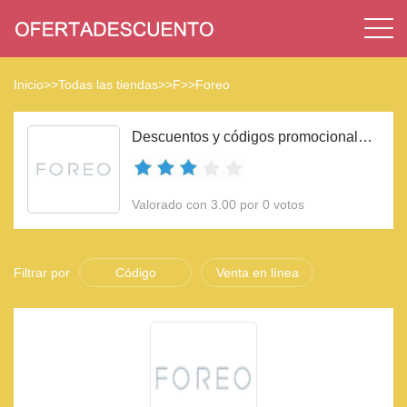
Inicio
>>
Todas las tiendas
>>
F
>>
Foreo
Descuentos y códigos promocionales Foreo 2023
Valorado con 3.00 por 0 votos
Filtrar por
Código
Venta en línea