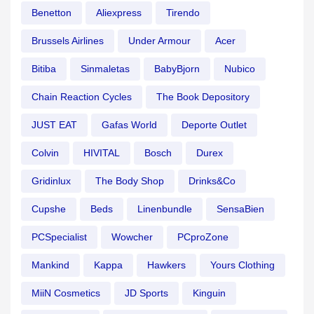
Benetton
Aliexpress
Tirendo
Brussels Airlines
Under Armour
Acer
Bitiba
Sinmaletas
BabyBjorn
Nubico
Chain Reaction Cycles
The Book Depository
JUST EAT
Gafas World
Deporte Outlet
Colvin
HIVITAL
Bosch
Durex
Gridinlux
The Body Shop
Drinks&Co
Cupshe
Beds
Linenbundle
SensaBien
PCSpecialist
Wowcher
PCproZone
Mankind
Kappa
Hawkers
Yours Clothing
MiiN Cosmetics
JD Sports
Kinguin