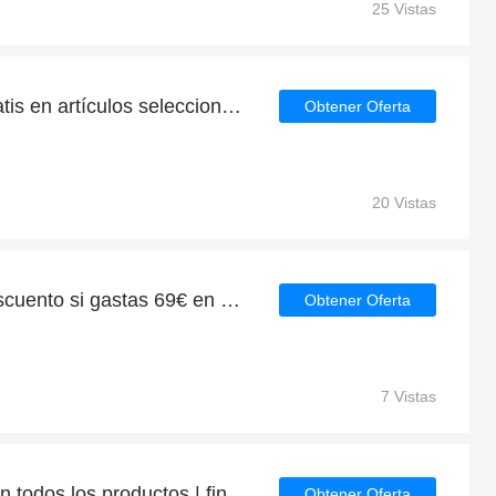
25 Vistas
Compre 1 y llévese 1 gratis en artículos seleccionados | caduca pronto
Obtener Oferta
20 Vistas
Consigue un 3.1€ de descuento si gastas 69€ en Flixbus
Obtener Oferta
7 Vistas
Consigue hasta un 5% en todos los productos | finaliza pronto
Obtener Oferta