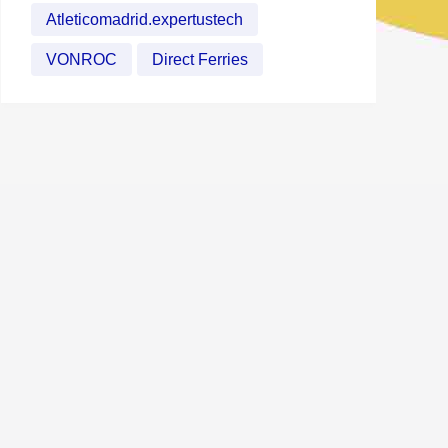
Atleticomadrid.expertustech
VONROC
Direct Ferries