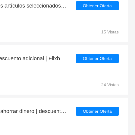
Ahorre hasta el 5% en los artículos seleccionados | fin en breve
Obtener Oferta
15 Vistas
Disfrute de un 33% de descuento adicional | Flixbus descuento
Obtener Oferta
24 Vistas
Última oportunidad para ahorrar dinero | descuento Flixbus
Obtener Oferta