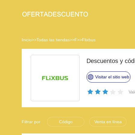
Inicio
>>
Todas las tiendas
>>
F
>>
Flixbus
Descuentos y cód
Visitar el sitio web
Val
Filtrar por
Código
Venta en línea