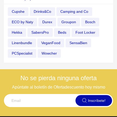
Cupshe
Drinks&Co
Camping and Co
ECO by Naty
Durex
Groupon
Bosch
Hekka
SabersPro
Beds
Foot Locker
Linenbundle
VeganFood
SensaBien
PCSpecialist
Wowcher
No se pierda ninguna oferta
Apúntate al boletín de Ofertadescuento hoy mismo
Inscríbete!