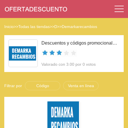
Inicio
>>
Todas las tiendas
>>
D
>>
Demarkarecambios
Descuentos y códigos promocionales Demarkarecambios 2023
Valorado con 3.00 por 0 votos
Filtrar por
Código
Venta en línea