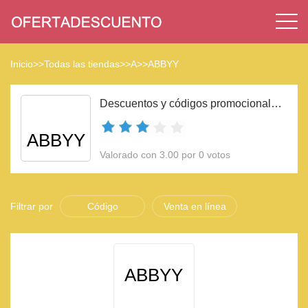
Inicio
>>
Todas las tiendas
>>
A
>>
ABBYY
Descuentos y códigos promocionales ABBYY 2023
ABBYY
Valorado con 3.00 por 0 votos
Filtrar por
Código
Venta en línea
ABBYY