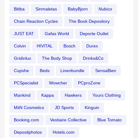
Bitiba
Sinmaletas
BabyBjorn
Nubico
Chain Reaction Cycles
The Book Depository
JUST EAT
Gafas World
Deporte Outlet
Colvin
HIVITAL
Bosch
Durex
Gridinlux
The Body Shop
Drinks&Co
Cupshe
Beds
Linenbundle
SensaBien
PCSpecialist
Wowcher
PCproZone
Mankind
Kappa
Hawkers
Yours Clothing
MiiN Cosmetics
JD Sports
Kinguin
Booking.com
Vestiaire Collective
Blue Tomato
Depositphotos
Hotels.com