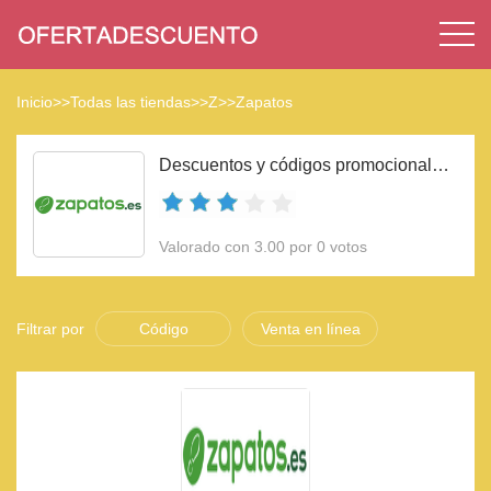
Inicio
>>
Todas las tiendas
>>
Z
>>
Zapatos
Descuentos y códigos promocionales Zapatos 2023
Valorado con 3.00 por 0 votos
Filtrar por
Código
Venta en línea