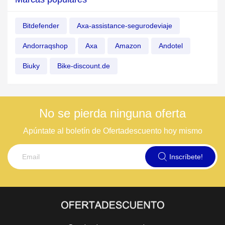
Bitdefender
Axa-assistance-segurodeviaje
Andorraqshop
Axa
Amazon
Andotel
Biuky
Bike-discount.de
No se pierda ninguna oferta
Apúntate al boletín de Ofertadescuento hoy mismo
Inscríbete!