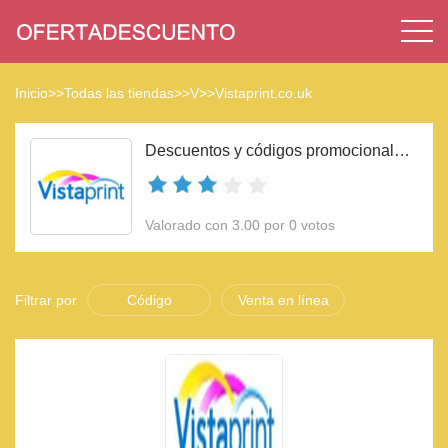
Inicio
>>
Todas las tiendas
>>
V
>>
Vistaprint.co.uk
Descuentos y códigos promocionales Vistaprint.co.uk 2023
Valorado con 3.00 por 0 votos
Filtrar por
Código
Venta en línea