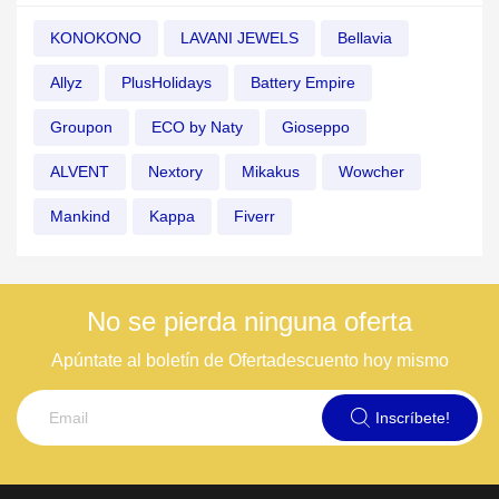
KONOKONO
LAVANI JEWELS
Bellavia
Allyz
PlusHolidays
Battery Empire
Groupon
ECO by Naty
Gioseppo
ALVENT
Nextory
Mikakus
Wowcher
Mankind
Kappa
Fiverr
No se pierda ninguna oferta
Apúntate al boletín de Ofertadescuento hoy mismo
Inscríbete!