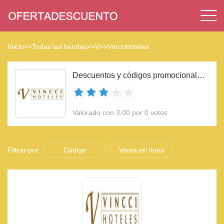
Inicio
>>
Todas las tiendas
>>
V
>>
Vinccihoteles
Descuentos y códigos promocionales Vinccihoteles 2023
Valorado con 3.00 por 0 votos
Filtrar por
Código
Venta en línea