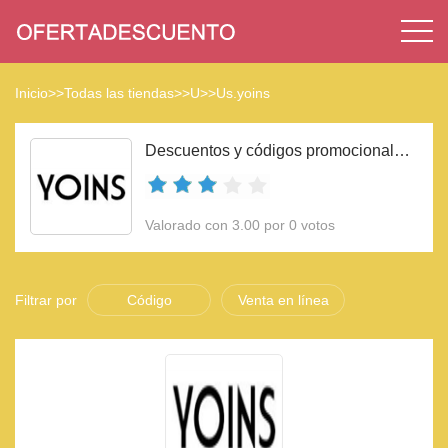
Inicio
>>
Todas las tiendas
>>
U
>>
Us.yoins
Descuentos y códigos promocionales Us.yoins 2023
Valorado con 3.00 por 0 votos
Filtrar por
Código
Venta en línea