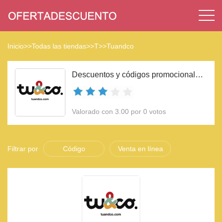
Inicio
>>
Todas las tiendas
>>
T
>>
Tuandco
Descuentos y códigos promocionales Tuandco 2023
Valorado con 3.00 por 0 votos
Filtrar por
Código
Venta en línea