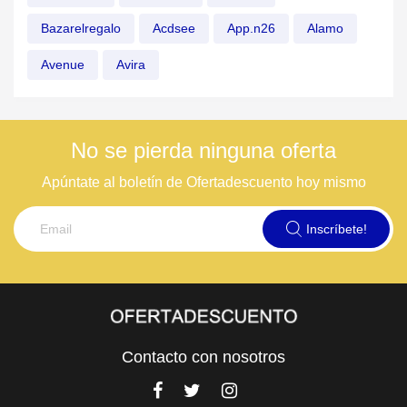
Bazarelregalo
Acdsee
App.n26
Alamo
Avenue
Avira
No se pierda ninguna oferta
Apúntate al boletín de Ofertadescuento hoy mismo
Inscríbete!
Contacto con nosotros