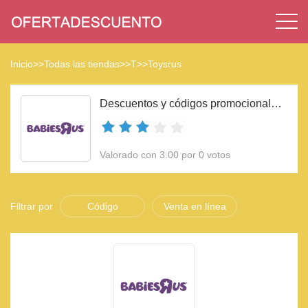
Inicio
>>
Todas las tiendas
>>
T
>>
Toysrus
Descuentos y códigos promocionales Toysrus 2023
Valorado con 3.00 por 0 votos
Filtrar por
Código
Venta en línea