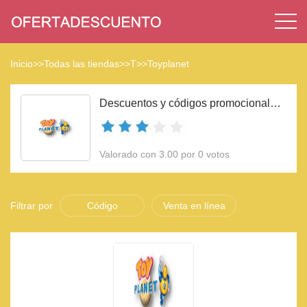
Inicio
>>
Todas las tiendas
>>
T
>>
Toyplanet
Descuentos y códigos promocionales Toyplanet 2023
Valorado con 3.00 por 0 votos
Filtrar por
Código
Venta en línea