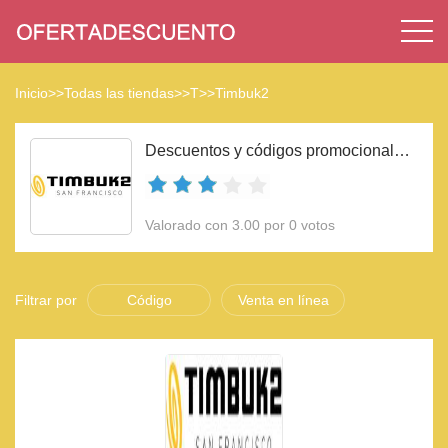
Inicio
>>
Todas las tiendas
>>
T
>>
Timbuk2
Descuentos y códigos promocionales Timbuk2 2023
Valorado con 3.00 por 0 votos
Filtrar por
Código
Venta en línea