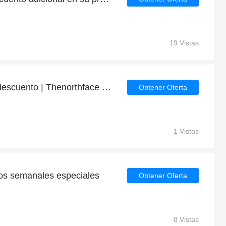
19 Vistas
Obtenga hasta 36% de descuento | Thenorthface top discount
Obtener Oferta
1 Vistas
os semanales especiales
Obtener Oferta
8 Vistas