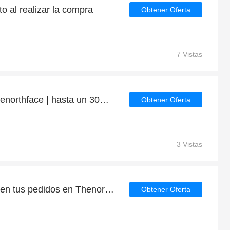
o al realizar la compra
Obtener Oferta
7 Vistas
Los más vendidos en Thenorthface | hasta un 30% de descuento
Obtener Oferta
3 Vistas
Descuento extra del 6% en tus pedidos en Thenorthface
Obtener Oferta