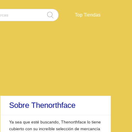
Top Tiendas
Sobre Thenorthface
Ya sea que esté buscando, Thenorthface lo tiene
cubierto con su increíble selección de mercancía