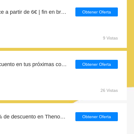
Regalo para Thenorthface a partir de 6€ | fin en breve
Obtener Oferta
9 Vistas
Consigue un 6% de descuento en tus próximas compras en Thenorthface
Obtener Oferta
26 Vistas
Gran descuento con 36% de descuento en Thenorthface
Obtener Oferta