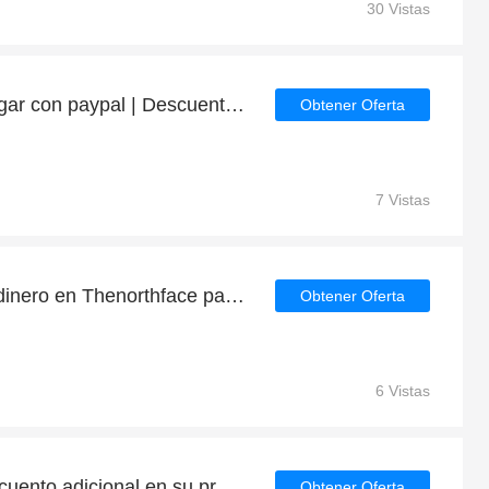
30 Vistas
10% de descuento al pagar con paypal | Descuento para Thenorthface
Obtener Oferta
7 Vistas
Compra ahora y ahorra dinero en Thenorthface para las liquidaciones de Thenorthface
Obtener Oferta
6 Vistas
Obtenga un 50% de descuento adicional en su próximo pedido | fin en breve
Obtener Oferta