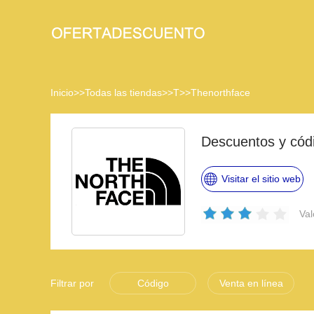
Inicio
>>
Todas las tiendas
>>
T
>>
Thenorthface
Descuentos y cód
Visitar el sitio web
Val
Filtrar por
Código
Venta en línea