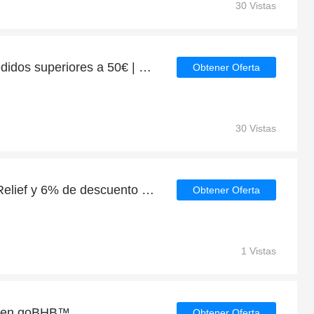
30 Vistas
Ofertas exclusivas en pedidos superiores a 50€ | caducan pronto
Obtener Oferta
30 Vistas
promoción para Derma Relief y 6% de descuento en liquidación
Obtener Oferta
1 Vistas
o en goBHB™
Obtener Oferta