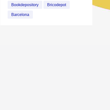
Bookdepository
Bricodepot
Barcelona