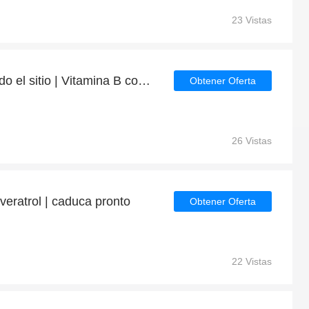
23 Vistas
10% de descuento en todo el sitio | Vitamina B con 7% de descuento
Obtener Oferta
26 Vistas
eratrol | caduca pronto
Obtener Oferta
22 Vistas