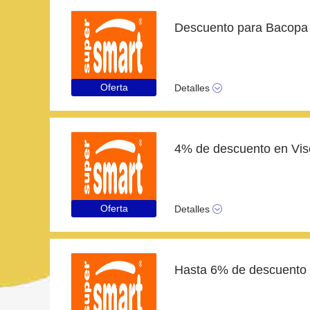
Oferta
Detalles
Oferta
Detalles