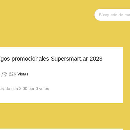
igos promocionales Supersmart.ar 2023
22K Vistas
orado con 3.00 por 0 votos