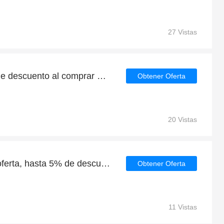
27 Vistas
Disfruta de más de 7% de descuento al comprar Garcinia cambogia
Obtener Oferta
20 Vistas
Paradoxine® 40 mg en oferta, hasta 5% de descuento, válido en línea
Obtener Oferta
11 Vistas