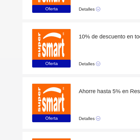
Oferta
Detalles
Oferta
Detalles
Ahorre hasta 5% en Resv
Oferta
Detalles