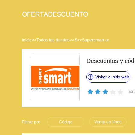
Inicio
>>
Todas las tiendas
>>
S
>>
Supersmart.ar
Descuentos y cód
Visitar el sitio web
Val
Filtrar por
Código
Venta en línea