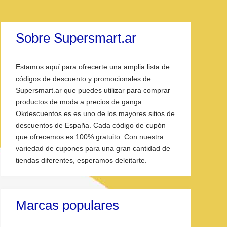
Sobre Supersmart.ar
Estamos aquí para ofrecerte una amplia lista de
códigos de descuento y promocionales de
Supersmart.ar que puedes utilizar para comprar
productos de moda a precios de ganga.
Okdescuentos.es es uno de los mayores sitios de
descuentos de España. Cada código de cupón
que ofrecemos es 100% gratuito. Con nuestra
variedad de cupones para una gran cantidad de
tiendas diferentes, esperamos deleitarte.
Marcas populares