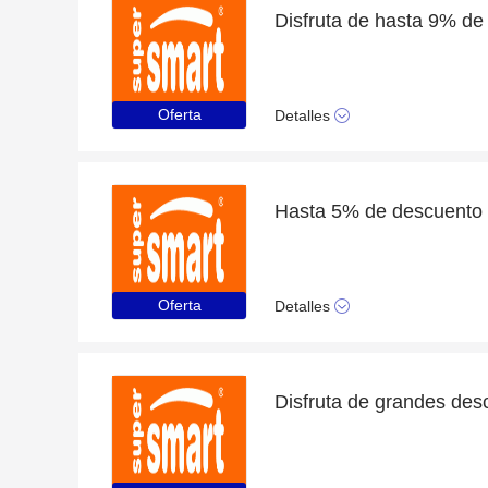
Oferta
Detalles
Oferta
Detalles
Disfruta de grandes des