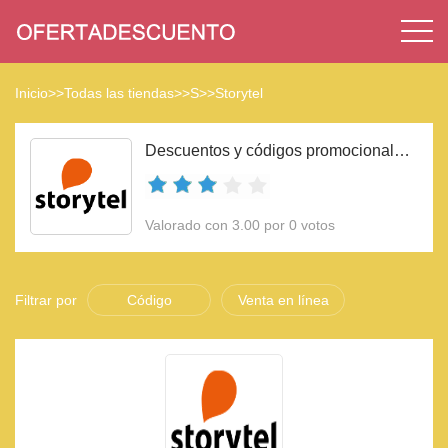
Inicio
>>
Todas las tiendas
>>
S
>>
Storytel
Descuentos y códigos promocionales Storytel 2023
Valorado con 3.00 por 0 votos
Filtrar por
Código
Venta en línea