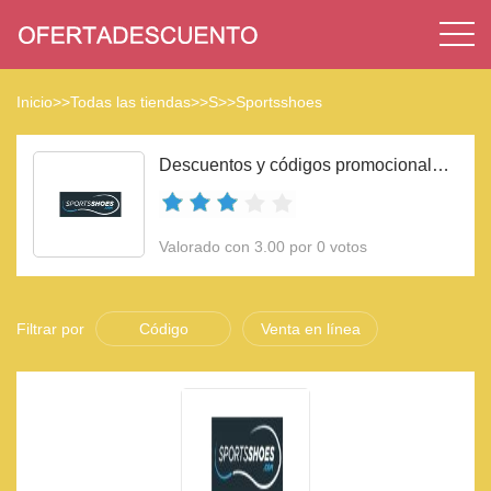
Inicio
>>
Todas las tiendas
>>
S
>>
Sportsshoes
Descuentos y códigos promocionales Sportsshoes 2023
Valorado con 3.00 por 0 votos
Filtrar por
Código
Venta en línea