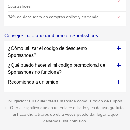
Sportsshoes
34% de descuento en compras online y en tienda
Consejos para ahorrar dinero en Sportsshoes
¿Cómo utilizar el código de descuento
Sportsshoes?
¿Qué puedo hacer si mi código promocional de
Sportsshoes no funciona?
Recomienda a un amigo
Divulgación: Cualquier oferta marcada como "Código de Cupón",
u "Oferta" significa que es un enlace afiliado y es de uso gratuito.
Si hace clic a través de él, a veces puede dar lugar a que
ganemos una comisión.