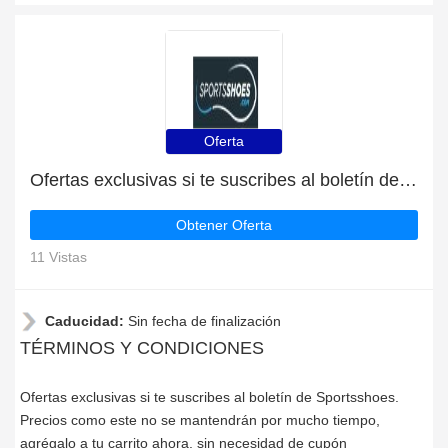
Oferta
Ofertas exclusivas si te suscribes al boletín de Sportsshoes
Obtener Oferta
11 Vistas
Caducidad:
Sin fecha de finalización
TÉRMINOS Y CONDICIONES
Ofertas exclusivas si te suscribes al boletín de Sportsshoes.
Precios como este no se mantendrán por mucho tiempo,
agrégalo a tu carrito ahora, sin necesidad de cupón