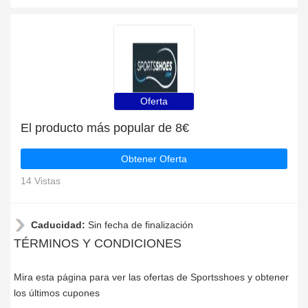
Oferta
El producto más popular de 8€
Obtener Oferta
14 Vistas
Caducidad:
Sin fecha de finalización
TÉRMINOS Y CONDICIONES
Mira esta página para ver las ofertas de Sportsshoes y obtener
los últimos cupones