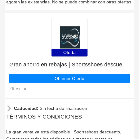
agoten las existencias. No se puede combinar con otras ofertas
Oferta
Gran ahorro en rebajas | Sportsshoes descuento
Obtener Oferta
26 Vistas
Caducidad:
Sin fecha de finalización
TÉRMINOS Y CONDICIONES
La gran venta ya está disponible | Sportsshoes descuento,