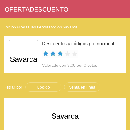
Inicio
>>
Todas las tiendas
>>
S
>>
Savarca
Descuentos y códigos promocionales Savarca 2023
Savarca
Valorado con 3.00 por 0 votos
Filtrar por
Código
Venta en línea
Savarca