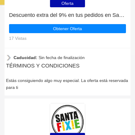
Oferta
Descuento extra del 9% en tus pedidos en Santafixie
Obtener Oferta
17 Vistas
Caducidad:
Sin fecha de finalización
TÉRMINOS Y CONDICIONES
Estás consiguiendo algo muy especial. La oferta está reservada
para ti