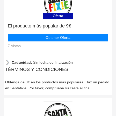
Oferta
El producto más popular de 9€
Obtener Oferta
7 Vistas
Caducidad:
Sin fecha de finalización
TÉRMINOS Y CONDICIONES
Obtenga de 9€ en los productos más populares, Haz un pedido
en Santafixie. Por favor, compruebe su cesta al final