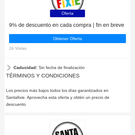
Oferta
9% de descuento en cada compra | fin en breve
Obtener Oferta
16 Vistas
Caducidad:
Sin fecha de finalización
TÉRMINOS Y CONDICIONES
Los precios más bajos todos los días garantizados en
Santafixie. Aprovecha esta oferta y obtén un precio de
descuento