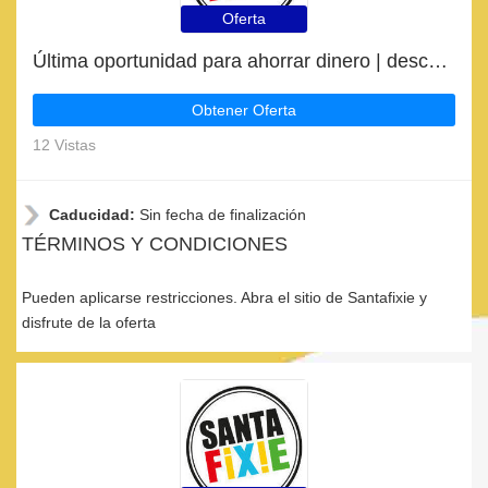
Oferta
Última oportunidad para ahorrar dinero | descuento Santafixie
Obtener Oferta
12 Vistas
Caducidad:
Sin fecha de finalización
TÉRMINOS Y CONDICIONES
Pueden aplicarse restricciones. Abra el sitio de Santafixie y
disfrute de la oferta