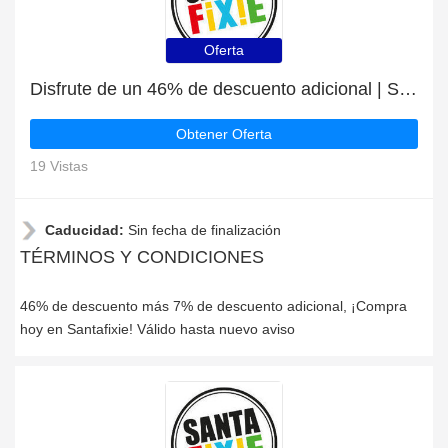
Oferta
Disfrute de un 46% de descuento adicional | Santafixie descuento
Obtener Oferta
19 Vistas
Caducidad:
Sin fecha de finalización
TÉRMINOS Y CONDICIONES
46% de descuento más 7% de descuento adicional, ¡Compra
hoy en Santafixie! Válido hasta nuevo aviso