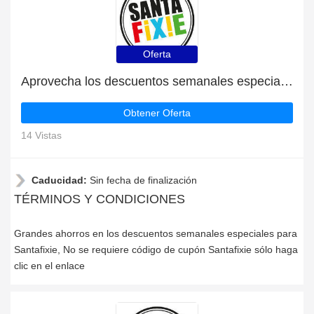
Oferta
Aprovecha los descuentos semanales especiales
Obtener Oferta
14 Vistas
Caducidad:
Sin fecha de finalización
TÉRMINOS Y CONDICIONES
Grandes ahorros en los descuentos semanales especiales para
Santafixie, No se requiere código de cupón Santafixie sólo haga
clic en el enlace