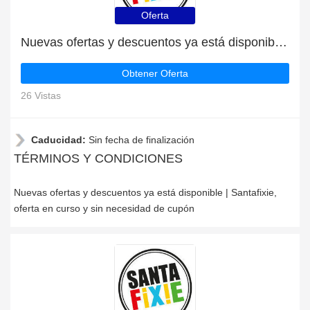
Oferta
Nuevas ofertas y descuentos ya está disponible | Santafixie
Obtener Oferta
26 Vistas
Caducidad:
Sin fecha de finalización
TÉRMINOS Y CONDICIONES
Nuevas ofertas y descuentos ya está disponible | Santafixie,
oferta en curso y sin necesidad de cupón