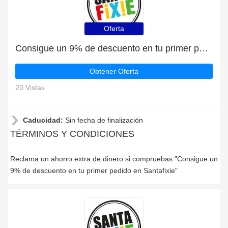
Oferta
Consigue un 9% de descuento en tu primer pedido en Santafixie
Obtener Oferta
20 Vistas
Caducidad:
Sin fecha de finalización
TÉRMINOS Y CONDICIONES
Reclama un ahorro extra de dinero si compruebas "Consigue un
9% de descuento en tu primer pedido en Santafixie"