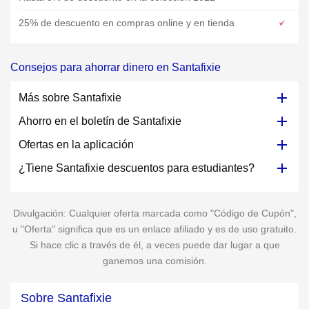
25% de descuento en compras online y en tienda
Consejos para ahorrar dinero en Santafixie
Más sobre Santafixie
Ahorro en el boletín de Santafixie
Ofertas en la aplicación
¿Tiene Santafixie descuentos para estudiantes?
Divulgación: Cualquier oferta marcada como "Código de Cupón",
u "Oferta" significa que es un enlace afiliado y es de uso gratuito.
Si hace clic a través de él, a veces puede dar lugar a que
ganemos una comisión.
Sobre Santafixie