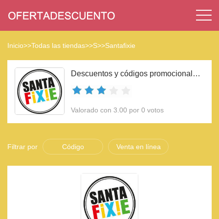
Inicio
>>
Todas las tiendas
>>
S
>>
Santafixie
Descuentos y códigos promocionales Santafixie 2023
Valorado con 3.00 por 0 votos
Filtrar por
Código
Venta en línea