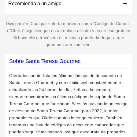
Recomienda a un amigo
Divulgación: Cualquier oferta marcada como "Código de Cupón",
u "Oferta" significa que es un enlace afiliado y es de uso gratuito.
Si hace clic a través de él, a veces puede dar lugar a que
ganemos una comisión.
Sobre Santa Teresa Gourmet
Ofertadescuento lista los últimos códigos de descuento de
Santa Teresa Gourmet, y con el sitio web constantemente
actualizado las 24 horas del día, 7 días a la semana,
siempre encontrarás los últimos códigos de cupón de Santa
Teresa Gourmet que funcionan. Si estás buscando un código
de descuento Santa Teresa Gourmet para 2022, lo más
probable es que Okdescuentos lo tenga cubierto. También
tenemos una lista de códigos de descuento caducados que
pueden seguir funcionando, así que asegúrate de probarlos