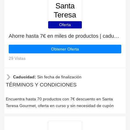
Santa
Teresa
Gourmet
Oferta
Ahorre hasta 7€ en miles de productos | caduca pronto
Obtener Oferta
29 Vistas
Caducidad:
Sin fecha de finalización
TÉRMINOS Y CONDICIONES
Encuentra hasta 70 productos con 7€ descuento en Santa
Teresa Gourmet, oferta en curso y sin necesidad de cupón