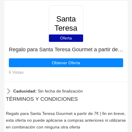
Santa
Teresa
Gourmet
Oferta
Regalo para Santa Teresa Gourmet a partir de 7€ | fin en breve
Obtener Oferta
6 Vistas
Caducidad:
Sin fecha de finalización
TÉRMINOS Y CONDICIONES
Regalo para Santa Teresa Gourmet a partir de 7€ | fin en breve,
esta oferta no puede aplicarse a compras anteriores ni utilizarse
en combinación con ninguna otra oferta