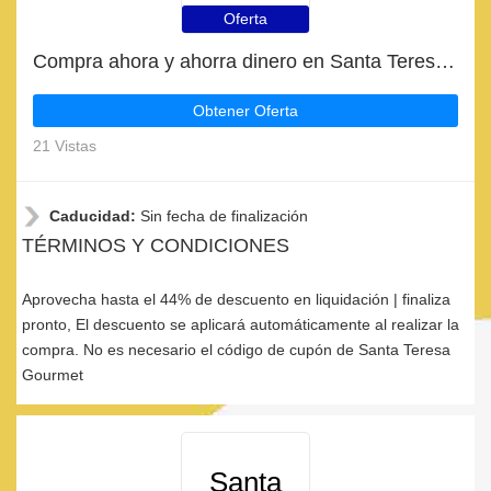
Gourmet
Oferta
Compra ahora y ahorra dinero en Santa Teresa Gourmet para las liquidaciones de Santa Teresa Gourmet
Obtener Oferta
21 Vistas
Caducidad:
Sin fecha de finalización
TÉRMINOS Y CONDICIONES
Aprovecha hasta el 44% de descuento en liquidación | finaliza
pronto, El descuento se aplicará automáticamente al realizar la
compra. No es necesario el código de cupón de Santa Teresa
Gourmet
Santa