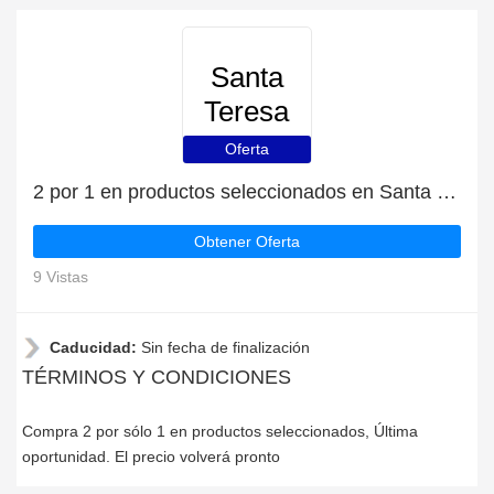
Santa
Teresa
Gourmet
Oferta
2 por 1 en productos seleccionados en Santa Teresa Gourmet
Obtener Oferta
9 Vistas
Caducidad:
Sin fecha de finalización
TÉRMINOS Y CONDICIONES
Compra 2 por sólo 1 en productos seleccionados, Última
oportunidad. El precio volverá pronto