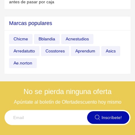
antes de pasar por caja
Marcas populares
Chicme
Bblandia
Acnestudios
Arredatutto
Cosstores
Aprendum
Asics
Ae.norton
No se pierda ninguna oferta
Apúntate al boletín de Ofertadescuento hoy mismo
Inscríbete!