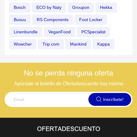
Bosch
ECO by Naty
Groupon
Hekka
Busuu
RS Components
Foot Locker
Linenbundle
VeganFood
PCSpecialist
Wowcher
Trip.com
Mankind
Kappa
No se pierda ninguna oferta
Apúntate al boletín de Ofertadescuento hoy mismo
Inscríbete!