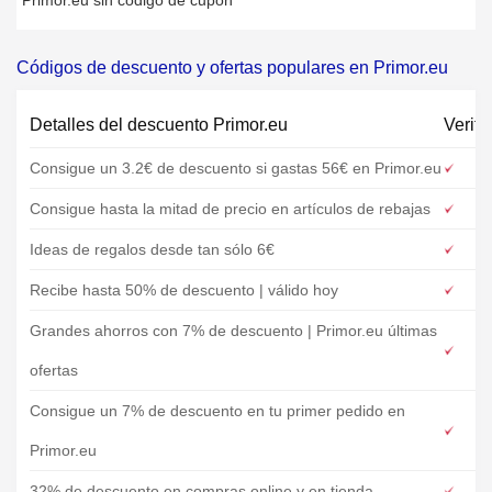
Primor.eu sin código de cupón
Códigos de descuento y ofertas populares en Primor.eu
Detalles del descuento Primor.eu
Verifi
Consigue un 3.2€ de descuento si gastas 56€ en Primor.eu
Consigue hasta la mitad de precio en artículos de rebajas
Ideas de regalos desde tan sólo 6€
Recibe hasta 50% de descuento | válido hoy
Grandes ahorros con 7% de descuento | Primor.eu últimas
ofertas
Consigue un 7% de descuento en tu primer pedido en
Primor.eu
32% de descuento en compras online y en tienda