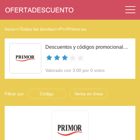
Inicio
>>
Todas las tiendas
>>
P
>>
Primor.eu
Descuentos y códigos promocionales Primor.eu 2023
Valorado con 3.00 por 0 votos
Filtrar por
Código
Venta en línea