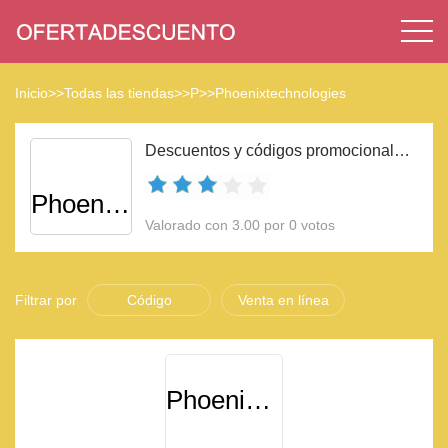
Inicio
>>
Todas las tiendas
>>
P
>>
Phoenixtechnologies
Descuentos y códigos promocionales Phoenixtechnologies 2023
Phoenixtechnologies
Valorado con 3.00 por 0 votos
Filtrar por
Código
Venta en línea
Phoenixtechnologies