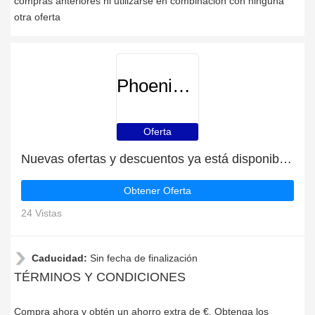
compras anteriores ni utilizarse en combinación con ninguna
otra oferta
Phoenixtechnologies
Oferta
Nuevas ofertas y descuentos ya está disponible | Phoenixtechnologies
Obtener Oferta
24 Vistas
Caducidad:
Sin fecha de finalización
TÉRMINOS Y CONDICIONES
Compra ahora y obtén un ahorro extra de €. Obtenga los