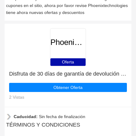
cupones en el sitio, ahora por favor revise Phoenixtechnologies
tiene ahora nuevas ofertas y descuentos
Phoenixtechnologies
Oferta
Disfruta de 30 días de garantía de devolución del dinero | descuento continuo
Obtener Oferta
2 Vistas
Caducidad:
Sin fecha de finalización
TÉRMINOS Y CONDICIONES