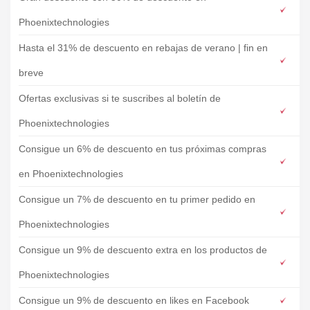
Phoenixtechnologies
Hasta el 31% de descuento en rebajas de verano | fin en
breve
Ofertas exclusivas si te suscribes al boletín de
Phoenixtechnologies
Consigue un 6% de descuento en tus próximas compras
en Phoenixtechnologies
Consigue un 7% de descuento en tu primer pedido en
Phoenixtechnologies
Consigue un 9% de descuento extra en los productos de
Phoenixtechnologies
Consigue un 9% de descuento en likes en Facebook