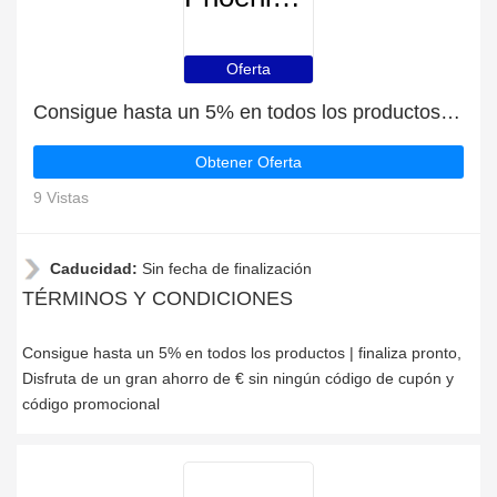
Oferta
Consigue hasta un 5% en todos los productos | finaliza pronto
Obtener Oferta
9 Vistas
Caducidad:
Sin fecha de finalización
TÉRMINOS Y CONDICIONES
Consigue hasta un 5% en todos los productos | finaliza pronto,
Disfruta de un gran ahorro de € sin ningún código de cupón y
código promocional