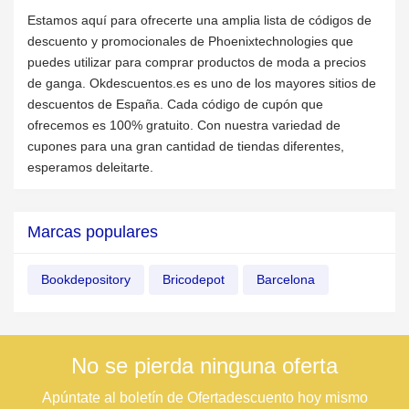
Estamos aquí para ofrecerte una amplia lista de códigos de
descuento y promocionales de Phoenixtechnologies que
puedes utilizar para comprar productos de moda a precios
de ganga. Okdescuentos.es es uno de los mayores sitios de
descuentos de España. Cada código de cupón que
ofrecemos es 100% gratuito. Con nuestra variedad de
cupones para una gran cantidad de tiendas diferentes,
esperamos deleitarte.
Marcas populares
Bookdepository
Bricodepot
Barcelona
No se pierda ninguna oferta
Apúntate al boletín de Ofertadescuento hoy mismo