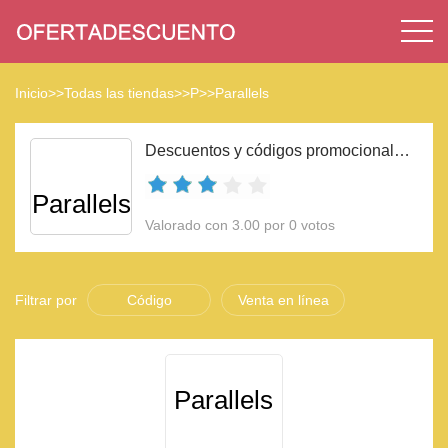
Inicio
>>
Todas las tiendas
>>
P
>>
Parallels
Descuentos y códigos promocionales Parallels 2023
Parallels
Valorado con 3.00 por 0 votos
Filtrar por
Código
Venta en línea
Parallels