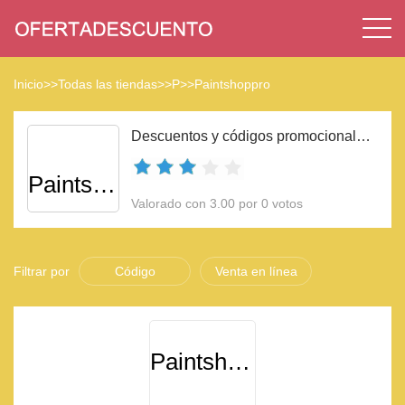
Inicio
>>
Todas las tiendas
>>
P
>>
Paintshoppro
Descuentos y códigos promocionales Paintshoppro 2023
Paintshoppro
Valorado con 3.00 por 0 votos
Filtrar por
Código
Venta en línea
Paintshoppro