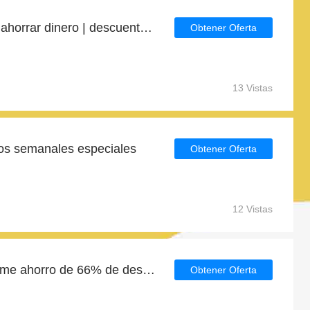
Última oportunidad para ahorrar dinero | descuento Openingceremony
Obtener Oferta
13 Vistas
os semanales especiales
Obtener Oferta
12 Vistas
Openingceremony: Enorme ahorro de 66% de descuento en toda la web sólo durante este mes
Obtener Oferta