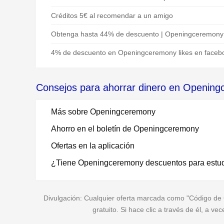
Créditos 5€ al recomendar a un amigo
Obtenga hasta 44% de descuento | Openingceremony 
4% de descuento en Openingceremony likes en faceb
Consejos para ahorrar dinero en Openin
Más sobre Openingceremony
Ahorro en el boletín de Openingceremony
Ofertas en la aplicación
¿Tiene Openingceremony descuentos para estu
Divulgación: Cualquier oferta marcada como "Código de Cu
gratuito. Si hace clic a través de él, a 