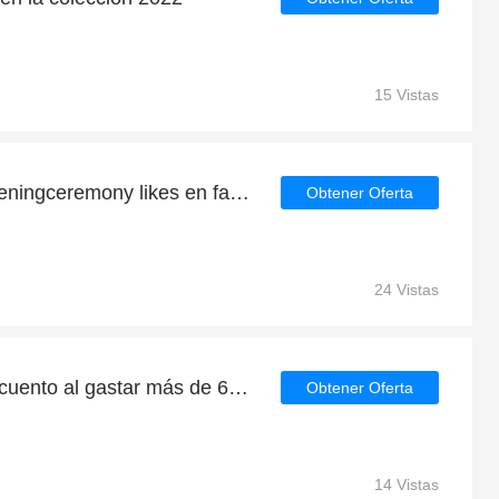
15 Vistas
6% de descuento en Openingceremony likes en facebook
Obtener Oferta
24 Vistas
Obtenga un 10% de descuento al gastar más de 66€
Obtener Oferta
14 Vistas