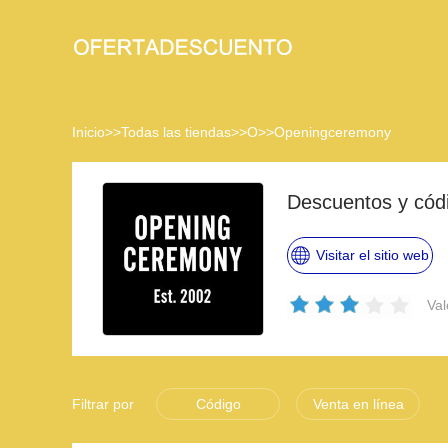
Inicio
>>
Todas las tiendas
>>
O
>>
Openingceremony
Descuentos y cód
Visitar el sitio web
Val
Filtrar por
Código
Venta en línea