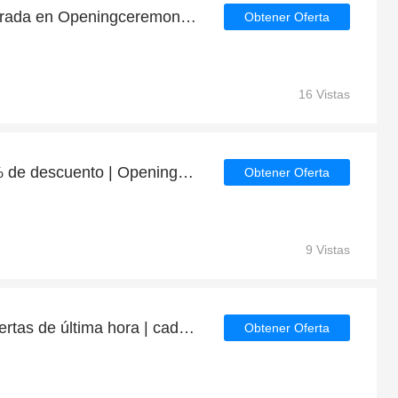
Rebajas de fin de temporada en Openingceremony con descuentos de hasta 39%
Obtener Oferta
16 Vistas
Grandes ahorros con 6% de descuento | Openingceremony últimas ofertas
Obtener Oferta
9 Vistas
66% de descuento en ofertas de última hora | caducan pronto
Obtener Oferta