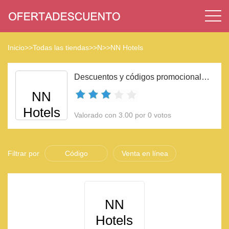
Inicio
>>
Todas las tiendas
>>
N
>>
NN Hotels
Descuentos y códigos promocionales NN Hotels 2023
NN
Hotels
Valorado con 3.00 por 0 votos
Filtrar por
Código
Venta en línea
NN
Hotels