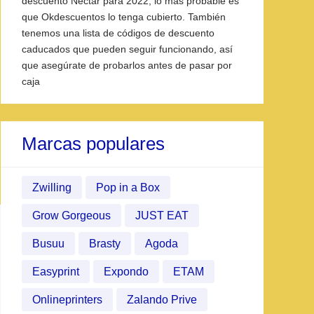
descuento Nectar para 2022, lo más probable es
que Okdescuentos lo tenga cubierto. También
tenemos una lista de códigos de descuento
caducados que pueden seguir funcionando, así
que asegúrate de probarlos antes de pasar por
caja
Marcas populares
Zwilling
Pop in a Box
Grow Gorgeous
JUST EAT
Busuu
Brasty
Agoda
Easyprint
Expondo
ETAM
Onlineprinters
Zalando Prive