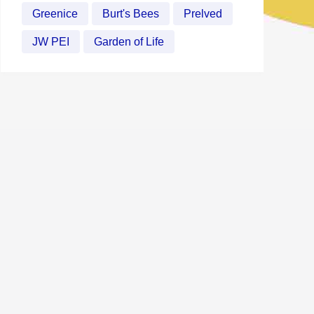
Greenice
Burt's Bees
Prelved
JW PEI
Garden of Life