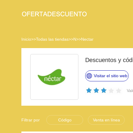
Inicio
>>
Todas las tiendas
>>
N
>>
Nectar
Descuentos y cód
Visitar el sitio web
Val
Filtrar por
Código
Venta en línea