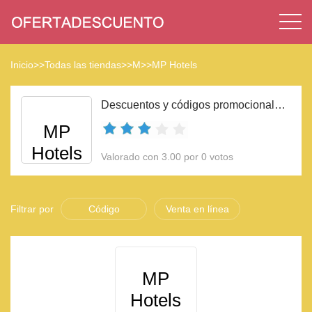
Inicio
>>
Todas las tiendas
>>
M
>>
MP Hotels
Descuentos y códigos promocionales MP Hotels 2023
MP
Hotels
Valorado con 3.00 por 0 votos
Filtrar por
Código
Venta en línea
MP
Hotels