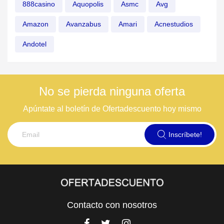
888casino
Aquopolis
Asmc
Avg
Amazon
Avanzabus
Amari
Acnestudios
Andotel
No se pierda ninguna oferta
Apúntate al boletín de Ofertadescuento hoy mismo
Inscríbete!
Contacto con nosotros