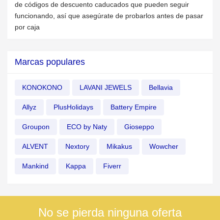
de códigos de descuento caducados que pueden seguir
funcionando, así que asegúrate de probarlos antes de pasar
por caja
Marcas populares
KONOKONO
LAVANI JEWELS
Bellavia
Allyz
PlusHolidays
Battery Empire
Groupon
ECO by Naty
Gioseppo
ALVENT
Nextory
Mikakus
Wowcher
Mankind
Kappa
Fiverr
No se pierda ninguna oferta