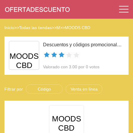
Inicio
>>
Todas las tiendas
>>
M
>>
MOODS CBD
Descuentos y códigos promocionales MOODS CBD 2023
MOODS
CBD
Valorado con 3.00 por 0 votos
Filtrar por
Código
Venta en línea
MOODS
CBD