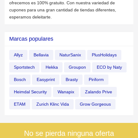
ofrecemos es 100% gratuito. Con nuestra variedad de
cupones para una gran cantidad de tiendas diferentes,
esperamos deleitarte.
Marcas populares
Allyz
Bellavia
NaturSanix
PlusHolidays
Sportstech
Hekka
Groupon
ECO by Naty
Bosch
Easyprint
Brasty
Piriform
Heimdal Security
Wanapix
Zalando Prive
ETAM
Zurich Klinc Vida
Grow Gorgeous
No se pierda ninguna oferta