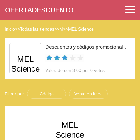
Inicio
>>
Todas las tiendas
>>
M
>>
MEL Science
Descuentos y códigos promocionales MEL Science 2023
MEL
Science
Valorado con 3.00 por 0 votos
Filtrar por
Código
Venta en línea
MEL
Science