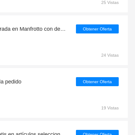
25 Vistas
Rebajas de fin de temporada en Manfrotto con descuentos de hasta 40%
Obtener Oferta
24 Vistas
a pedido
Obtener Oferta
19 Vistas
Compre 1 y llévese 1 gratis en artículos seleccionados | caduca pronto
Obtener Oferta