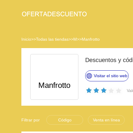
Inicio
>>
Todas las tiendas
>>
M
>>
Manfrotto
Descuentos y cód
Visitar el sitio web
Manfrotto
Val
Filtrar por
Código
Venta en línea